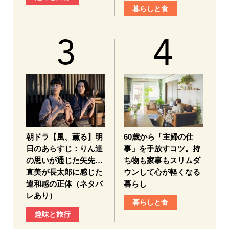
暮らしと食
朝ドラ【風、薫る】明
60歳から「主婦の仕
日のあらすじ：​りん達
事」を手放すコツ。持
の思いが通じた矢先…
ち物も家事もスリムダ
直美が長太郎に感じた
ウンして心が軽くなる
違和感の正体（ネタバ
暮らし
レあり）
暮らしと食
趣味と旅行