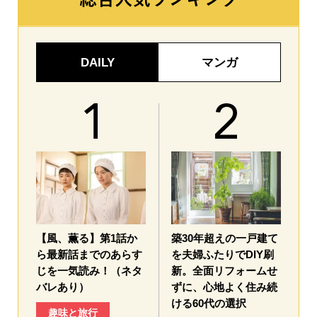
DAILY
マンガ
【風、薫る】第1話か
築30年超えの一戸建て
ら最新話までのあらす
を夫婦ふたりでDIY刷
じを一気読み！（ネタ
新。全面リフォームせ
バレあり）
ずに、心地よく住み続
ける60代の選択
趣味と旅行