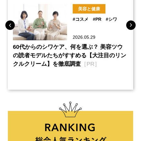
美容と健康
#コスメ
#PR
#シワ
2026.05.29
ーチ
60代からのシワケア、何を選ぶ？ 美容ツウ
『元
本音
の読者モデルたちがすすめる【大注目のリン
半の
クルクリーム】を徹底調査
［PR］
い、
【ネ