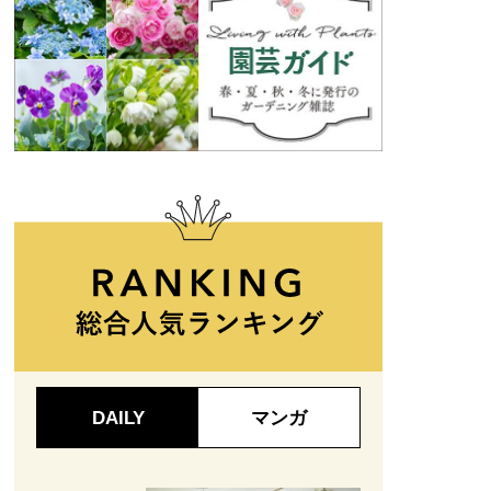
朝ドラ「風、薫る」第41回より ©️
DAILY
マンガ