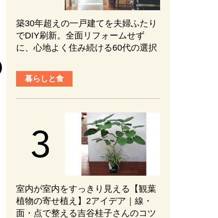
趣味と旅行
築30年超えの一戸建てを夫婦ふたり
でDIY刷新。全面リフォームせず
に、心地よく住み続ける60代の選択
『元敬（ウォン
後半の見どころ
まない、ブレな
暮らしと食
かれる【ネタバ
#韓国ドラマ
#PR
2026.08.01
室内が室内をすっきり見える【観葉
植物の寄せ植え】2アイデア｜線・
面・点で整える吉谷桂子さんのコツ