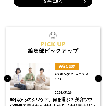
記事に戻る
編集部ピックアップ
美容と健康
#スキンケア
#コスメ
#PR
2026.05.29
ーチ
60代からのシワケア、何を選ぶ？ 美容ツウ
本音
『元