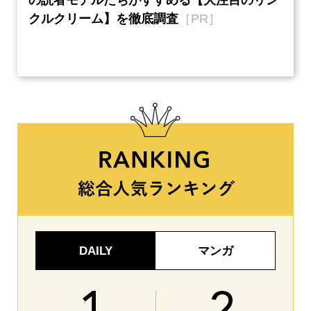
の読者モデルたちがすすめる【大注目のリン
半の
クルクリーム】を徹底調査
［PR］
い、
【ネ
DAILY
マンガ