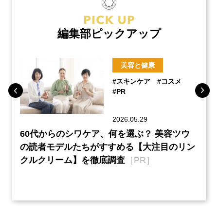
編集部ピックアップ
美容と健康
#スキンケア
#コスメ
#PR
2026.05.29
ーチ
60代からのシワケア、何を選ぶ？ 美容ツウ
本音
『元
の読者モデルたちがすすめる【大注目のリン
半の
クルクリーム】を徹底調査
［PR］
い、
【ネ