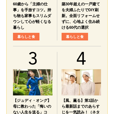
60歳から「主婦の仕
築30年超えの一戸建て
事」を手放すコツ。持
を夫婦ふたりでDIY刷
ち物も家事もスリムダ
新。全面リフォームせ
ウンして心が軽くなる
ずに、心地よく住み続
暮らし
ける60代の選択
暮らしと食
暮らしと食
【ジュディ・オング】
【風、薫る】第1話か
母に教わった「悔いの
ら最新話までのあらす
ない人生を送る」コ
じを一気読み！（ネタ