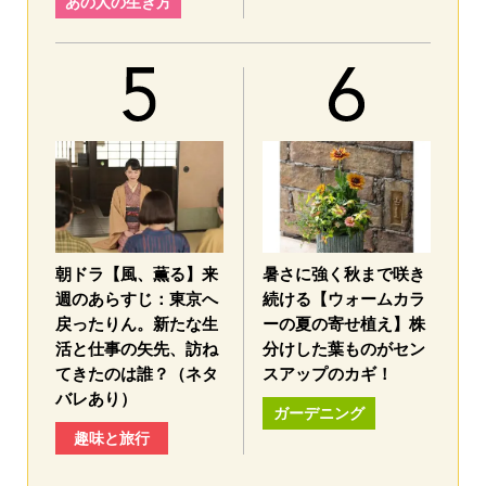
あの人の生き方
朝ドラ【風、薫る】来
暑さに強く秋まで咲き
週のあらすじ：東京へ
続ける【ウォームカラ
戻ったりん。新たな生
ーの夏の寄せ植え】株
活と仕事の矢先、訪ね
分けした葉ものがセン
てきたのは誰？（ネタ
スアップのカギ！
バレあり）
ガーデニング
趣味と旅行