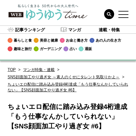
記事ランキング
マンガ
連載・特集
暮らしと食
美容と健康
お金と働き方
あの人の生き方
趣味と旅行
ガーデニング
占い
通販
TOP
マンガ特集・連載
SNS顔面加工やり過ぎ女 ～素人のくせにタレント気取りかよ～
ちょいエロ配信に踏み込み登録4桁達成「もう仕事なんかしていられ
ない」【SNS顔面加工やり過ぎ女 #6】
ちょいエロ配信に踏み込み登録4桁達成
「もう仕事なんかしていられない」
【SNS顔面加工やり過ぎ女 #6】