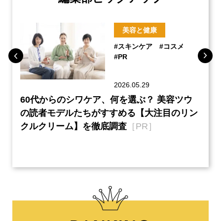
美容と健康
#スキンケア
#コスメ
#PR
2026.05.29
ーチ
60代からのシワケア、何を選ぶ？ 美容ツウ
本音
『元
の読者モデルたちがすすめる【大注目のリン
半の
クルクリーム】を徹底調査
［PR］
い、
【ネ