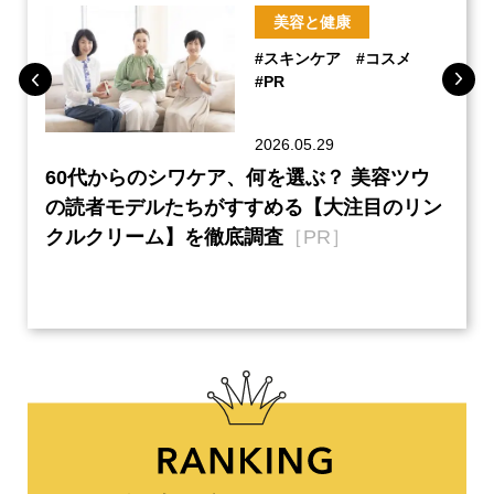
美容と健康
#スキンケア
#コスメ
#PR
2026.05.29
ーチ
60代からのシワケア、何を選ぶ？ 美容ツウ
本音
『元
の読者モデルたちがすすめる【大注目のリン
半の
クルクリーム】を徹底調査
［PR］
い、
【ネ