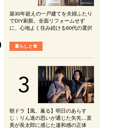
築30年超えの一戸建てを夫婦ふたり
趣味と旅行
でDIY刷新。全面リフォームせず
に、心地よく住み続ける60代の選択
『元敬（ウォン
後半の見どころ
暮らしと食
まない、ブレな
かれる【ネタバ
#エンターテインメ
2026.08.01
朝ドラ【風、薫る】明日のあらす
じ：​りん達の思いが通じた矢先…直
美が長太郎に感じた違和感の正体