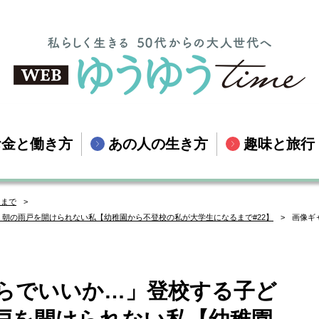
お金と働き方
あの人の生き方
趣味と旅行
るまで
朝の雨戸を開けられない私【幼稚園から不登校の私が大学生になるまで#22】
画像ギ
らでいいか…」登校する子ど