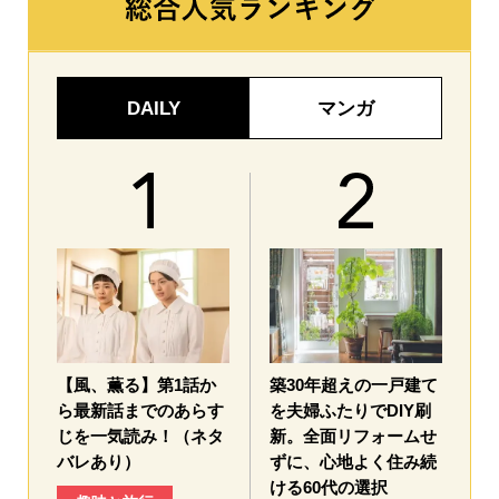
DAILY
マンガ
【風、薫る】第1話か
築30年超えの一戸建て
ら最新話までのあらす
を夫婦ふたりでDIY刷
じを一気読み！（ネタ
新。全面リフォームせ
バレあり）
ずに、心地よく住み続
ける60代の選択