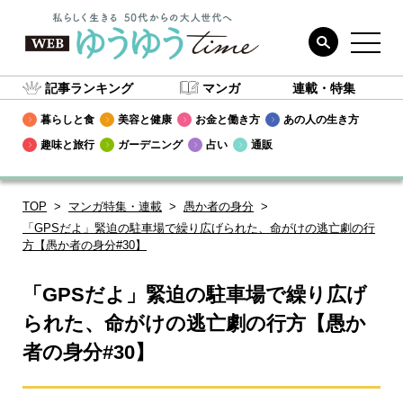
記事ランキング
マンガ
連載・特集
暮らしと食
美容と健康
お金と働き方
あの人の生き方
趣味と旅行
ガーデニング
占い
通販
TOP
マンガ特集・連載
愚か者の身分
「GPSだよ」緊迫の駐車場で繰り広げられた、命がけの逃亡劇の行
方【愚か者の身分#30】
「GPSだよ」緊迫の駐車場で繰り広げ
られた、命がけの逃亡劇の行方【愚か
者の身分#30】