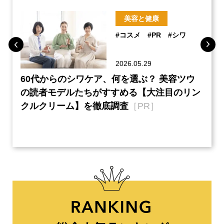
美容と健康
#コスメ
#PR
#シワ
2026.05.29
ーチ
60代からのシワケア、何を選ぶ？ 美容ツウ
『元
本音
の読者モデルたちがすすめる【大注目のリン
半の
クルクリーム】を徹底調査
［PR］
い、
【ネ