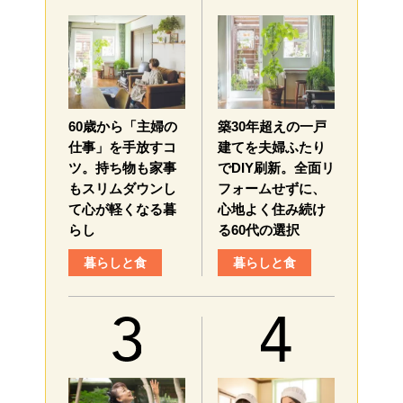
60歳から「主婦の
築30年超えの一戸
仕事」を手放すコ
建てを夫婦ふたり
ツ。持ち物も家事
でDIY刷新。全面リ
もスリムダウンし
フォームせずに、
て心が軽くなる暮
心地よく住み続け
らし
る60代の選択
暮らしと食
暮らしと食