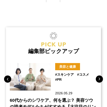
編集部ピックアップ
美容と健康
#スキンケア
#コスメ
#PR
2026.05.29
ーチ
60代からのシワケア、何を選ぶ？ 美容ツウ
本音
『元
の読者モデルたちがすすめる【大注目のリン