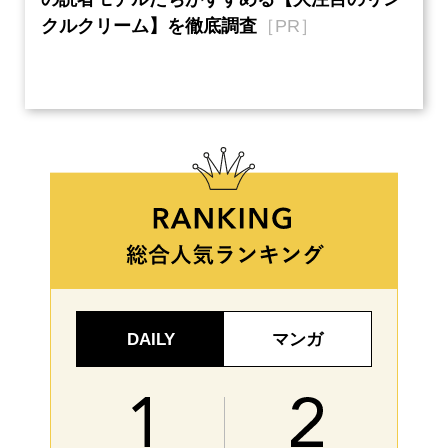
半の
クルクリーム】を徹底調査
［PR］
い、
【ネ
DAILY
マンガ