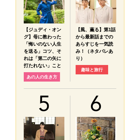
【ジュディ・オン
【風、薫る】第1話
グ】母に教わった
から最新話までの
「悔いのない人生
あらすじを一気読
を送る」コツ、そ
み！（ネタバレあ
れは「第二の矢に
り）
打たれない」こと
趣味と旅行
あの人の生き方