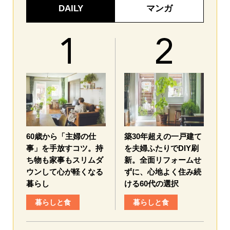
DAILY
マンガ
60歳から「主婦の仕
築30年超えの一戸建て
事」を手放すコツ。持
を夫婦ふたりでDIY刷
ち物も家事もスリムダ
新。全面リフォームせ
ウンして心が軽くなる
ずに、心地よく住み続
暮らし
ける60代の選択
暮らしと食
暮らしと食