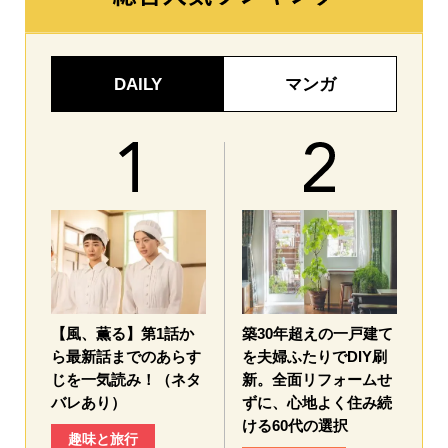
DAILY
マンガ
【風、薫る】第1話か
築30年超えの一戸建て
ら最新話までのあらす
を夫婦ふたりでDIY刷
じを一気読み！（ネタ
新。全面リフォームせ
バレあり）
ずに、心地よく住み続
ける60代の選択
趣味と旅行