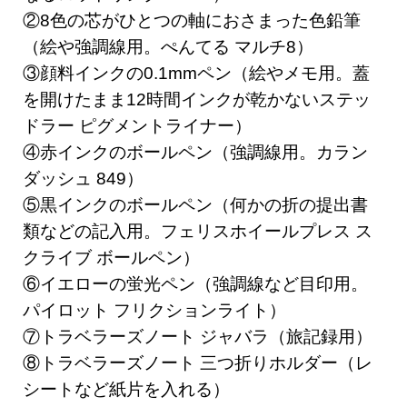
②8色の芯がひとつの軸におさまった色鉛筆
（絵や強調線用。ぺんてる マルチ8）
③顔料インクの0.1mmペン（絵やメモ用。蓋
を開けたまま12時間インクが乾かないステッ
ドラー ピグメントライナー）
④赤インクのボールペン（強調線用。カラン
ダッシュ 849）
⑤黒インクのボールペン（何かの折の提出書
類などの記入用。フェリスホイールプレス ス
クライブ ボールペン）
⑥イエローの蛍光ペン（強調線など目印用。
パイロット フリクションライト）
⑦トラベラーズノート ジャバラ（旅記録用）
⑧トラベラーズノート 三つ折りホルダー（レ
シートなど紙片を入れる）