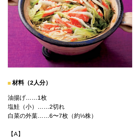
材料（2人分）
油揚げ……1枚
塩鮭（小）……2切れ
白菜の外葉……6〜7枚（約⅓株）
【A】