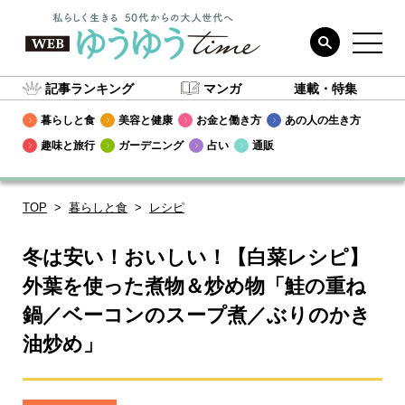
記事ランキング
マンガ
連載・特集
暮らしと食
美容と健康
お金と働き方
あの人の生き方
趣味と旅行
ガーデニング
占い
通販
TOP
暮らしと食
レシピ
冬は安い！おいしい！【白菜レシピ】
外葉を使った煮物＆炒め物「鮭の重ね
鍋／ベーコンのスープ煮／ぶりのかき
油炒め」