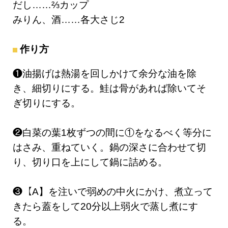
だし……⅔カップ
みりん、酒……各大さじ2
作り方
❶油揚げは熱湯を回しかけて余分な油を除
き、細切りにする。鮭は骨があれば除いてそ
ぎ切りにする。
❷白菜の葉1枚ずつの間に①をなるべく等分に
はさみ、重ねていく。鍋の深さに合わせて切
り、切り口を上にして鍋に詰める。
❸【A】を注いで弱めの中火にかけ、煮立って
きたら蓋をして20分以上弱火で蒸し煮にす
る。