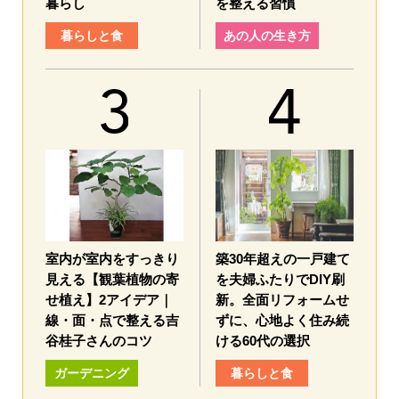
暮らし
を整える習慣
暮らしと食
あの人の生き方
室内が室内をすっきり
築30年超えの一戸建て
見える【観葉植物の寄
を夫婦ふたりでDIY刷
せ植え】2アイデア｜
新。全面リフォームせ
線・面・点で整える吉
ずに、心地よく住み続
谷桂子さんのコツ
ける60代の選択
ガーデニング
暮らしと食