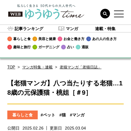
記事ランキング
マンガ
連載・特集
暮らしと食
美容と健康
お金と働き方
あの人の生き方
趣味と旅行
ガーデニング
占い
通販
TOP
マンガ特集・連載
老猫マンガ「老猫日誌」
【老猫マンガ】八つ当たりする老猫…1
8歳の元保護猫・桃姐［＃9］
暮らしと食
#ペット
#猫
#マンガ
公開日
2025.02.26
更新日
2025.03.04