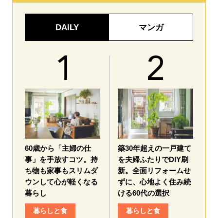
DAILY
マンガ
60歳から「主婦の仕
築30年超えの一戸建て
事」を手放すコツ。持
を夫婦ふたりでDIY刷
ち物も家事もスリムダ
新。全面リフォームせ
ウンして心が軽くなる
ずに、心地よく住み続
暮らし
ける60代の選択
暮らしと食
暮らしと食