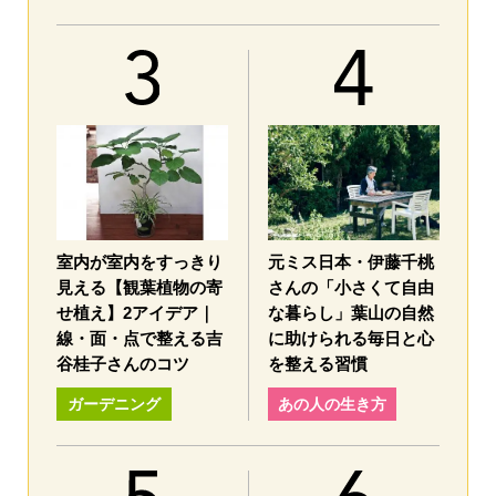
室内が室内をすっきり
元ミス日本・伊藤千桃
見える【観葉植物の寄
さんの「小さくて自由
せ植え】2アイデア｜
な暮らし」葉山の自然
線・面・点で整える吉
に助けられる毎日と心
谷桂子さんのコツ
を整える習慣
ガーデニング
あの人の生き方