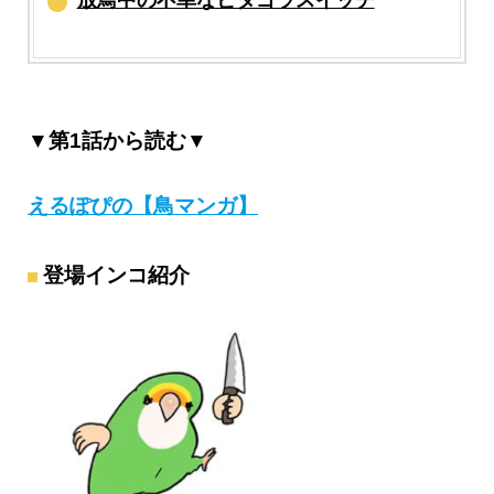
放鳥中の不幸なピタゴラスイッチ
▼第1話から読む▼
えるぽぴの【鳥マンガ】
登場インコ紹介