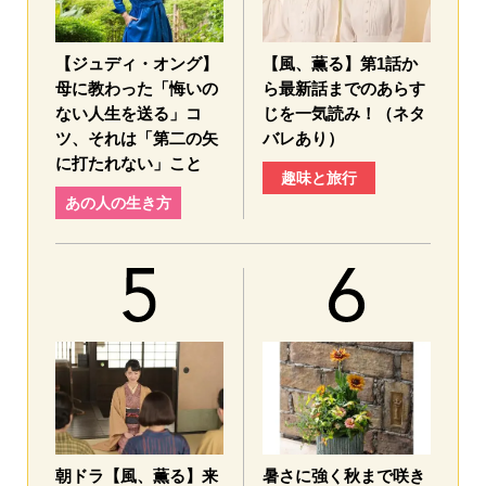
【ジュディ・オング】
【風、薫る】第1話か
母に教わった「悔いの
ら最新話までのあらす
ない人生を送る」コ
じを一気読み！（ネタ
ツ、それは「第二の矢
バレあり）
に打たれない」こと
趣味と旅行
あの人の生き方
朝ドラ【風、薫る】来
暑さに強く秋まで咲き