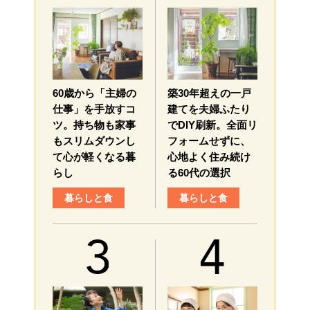
60歳から「主婦の
築30年超えの一戸
仕事」を手放すコ
建てを夫婦ふたり
ツ。持ち物も家事
でDIY刷新。全面リ
もスリムダウンし
フォームせずに、
て心が軽くなる暮
心地よく住み続け
らし
る60代の選択
暮らしと食
暮らしと食