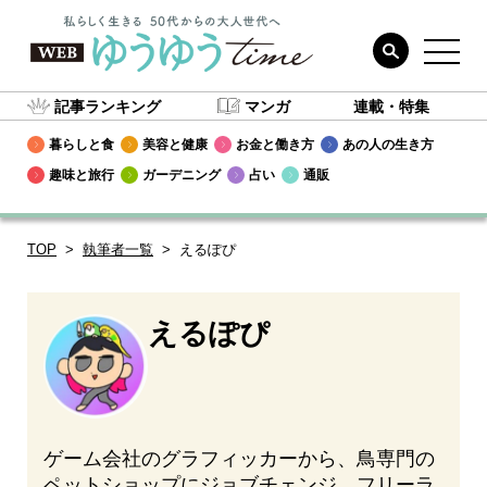
記事ランキング
マンガ
連載・特集
暮らしと食
美容と健康
お金と働き方
あの人の生き方
趣味と旅行
ガーデニング
占い
通販
TOP
執筆者一覧
えるぽぴ
えるぽぴ
ゲーム会社のグラフィッカーから、鳥専門の
ペットショップにジョブチェンジ。フリーラ