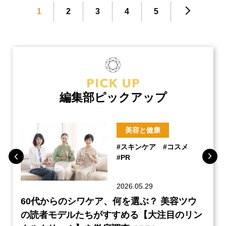
1
2
3
4
5
編集部ピックアップ
美容と健康
#スキンケア
#コスメ
#PR
2026.05.29
ーチ
60代からのシワケア、何を選ぶ？ 美容ツウ
本音
『元
の読者モデルたちがすすめる【大注目のリン
半の