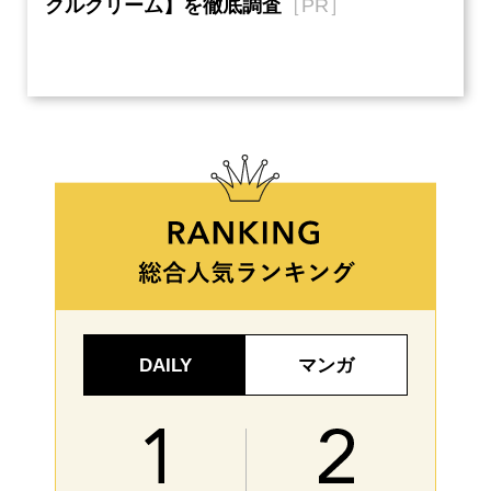
クルクリーム】を徹底調査
［PR］
い、
【ネ
DAILY
マンガ