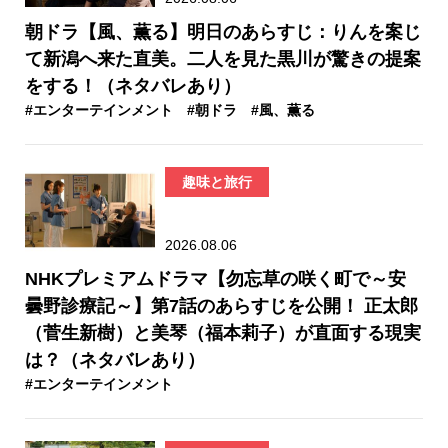
朝ドラ【風、薫る】明日のあらすじ：​りんを案じ
て新潟へ来た直美。二人を見た黒川が驚きの提案
をする！（ネタバレあり）
#エンターテインメント
#朝ドラ
#風、薫る
趣味と旅行
2026.08.06
NHKプレミアムドラマ【勿忘草の咲く町で～安
曇野診療記～】第7話のあらすじを公開！ 正太郎
（菅生新樹）と美琴（福本莉子）が直面する現実
は？（ネタバレあり）
#エンターテインメント