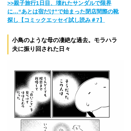
>>親子旅行1日目、壊れたサンダルで限界
に…“あとは宿だけ”で始まった閉店間際の靴
探し【コミックエッセイ試し読み＃7】
小鳥のような母の凄絶な過去。モラハラ
夫に振り回された日々