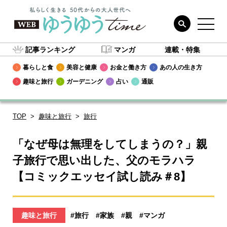
記事ランキング
マンガ
連載・特集
暮らしと食
美容と健康
お金と働き方
あの人の生き方
趣味と旅行
ガーデニング
占い
通販
TOP
趣味と旅行
旅行
「なぜ母は無理をしてしまうの？」親
子旅行で思い出した、父のモラハラ
【コミックエッセイ試し読み＃8】
趣味と旅行
#旅行
#家族
#親
#マンガ