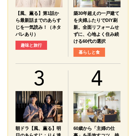
【風、薫る】第1話か
築30年超えの一戸建て
ら最新話までのあらす
を夫婦ふたりでDIY刷
じを一気読み！（ネタ
新。全面リフォームせ
バレあり）
ずに、心地よく住み続
ける60代の選択
趣味と旅行
暮らしと食
朝ドラ【風、薫る】明
60歳から「主婦の仕
日のあらすじ：​りん達
事」を手放すコツ。持