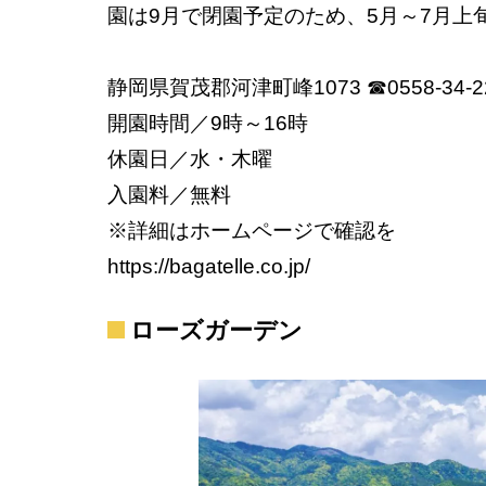
園は9月で閉園予定のため、5月～7月上
静岡県賀茂郡河津町峰1073 ☎0558-34-2
開園時間／9時～16時
休園日／水・木曜
入園料／無料
※詳細はホームページで確認を
https://bagatelle.co.jp/
ローズガーデン