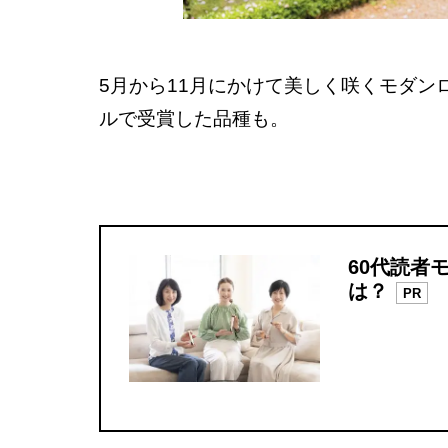
5月から11月にかけて美しく咲くモダ
ルで受賞した品種も。
60代読者
は？
PR