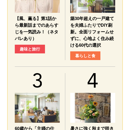
【風、薫る】第1話か
築30年超えの一戸建て
ら最新話までのあらす
を夫婦ふたりでDIY刷
じを一気読み！（ネタ
新。全面リフォームせ
バレあり）
ずに、心地よく住み続
ける60代の選択
趣味と旅行
暮らしと食
60歳から「主婦の仕
暑さに強く秋まで咲き