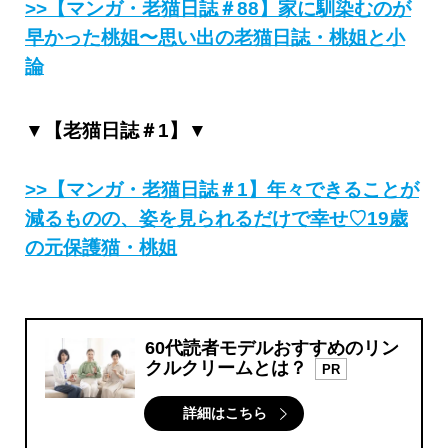
>>【マンガ・老猫日誌＃88】家に馴染むのが
早かった桃姐〜思い出の老猫日誌・桃姐と小
論
▼【老猫日誌＃1】▼
>>【マンガ・老猫日誌＃1】年々できることが
減るものの、姿を見られるだけで幸せ♡19歳
の元保護猫・桃姐
60代読者モデルおすすめのリン
クルクリームとは？
PR
詳細はこちら