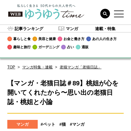
記事ランキング
マンガ
連載・特集
暮らしと食
美容と健康
お金と働き方
あの人の生き方
趣味と旅行
ガーデニング
占い
通販
TOP
マンガ特集・連載
老猫マンガ「老猫日誌」
【マンガ・老猫日誌＃89】桃姐が心を
開いてくれたから〜思い出の老猫日
誌・桃姐と小論
マンガ
#ペット
#猫
#マンガ