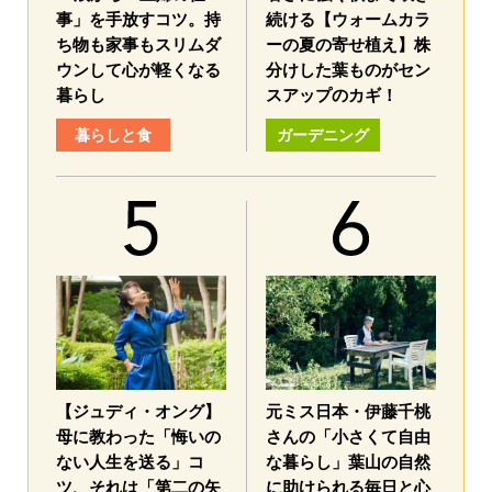
事」を手放すコツ。持
続ける【ウォームカラ
ち物も家事もスリムダ
ーの夏の寄せ植え】株
ウンして心が軽くなる
分けした葉ものがセン
暮らし
スアップのカギ！
暮らしと食
ガーデニング
【ジュディ・オング】
元ミス日本・伊藤千桃
母に教わった「悔いの
さんの「小さくて自由
ない人生を送る」コ
な暮らし」葉山の自然
ツ、それは「第二の矢
に助けられる毎日と心