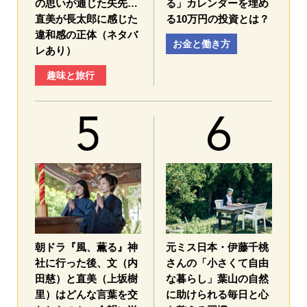
の思いが通じた矢先…
る」カレンダーを埋め
直美が長太郎に感じた
る10万円の投資とは？
違和感の正体（ネタバ
お金と働き方
レあり）
趣味と旅行
朝ドラ『風、薫る』神
元ミス日本・伊藤千桃
社に行った後、文（内
さんの「小さくて自由
田慈）と直美（上坂樹
な暮らし」葉山の自然
里）はどんな言葉を交
に助けられる毎日と心