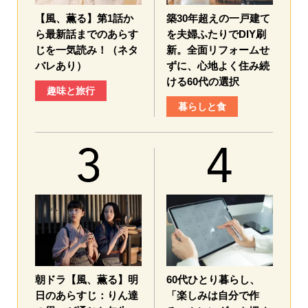
【風、薫る】第1話か
築30年超えの一戸建て
ら最新話までのあらす
を夫婦ふたりでDIY刷
じを一気読み！（ネタ
新。全面リフォームせ
バレあり）
ずに、心地よく住み続
ける60代の選択
趣味と旅行
暮らしと食
朝ドラ【風、薫る】明
60代ひとり暮らし、
日のあらすじ：​りん達
「楽しみは自分で作