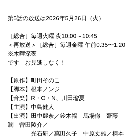
第5話の放送は2026年5月26日（火）
［総合］毎週火曜 夜10:00～10:45
＜再放送＞［総合］毎週金曜 午前0:35〜1:20
※木曜深夜
です。お見逃しなく！
【原作】町田そのこ
【脚本】根本ノンジ
【音楽】R・O・N、川田瑠夏
【主演】中島健人
【出演】田中麗奈／鈴木福 馬場徹 齋藤
潤 曽田陵介／
光石研／萬田久子 中原丈雄／柄本