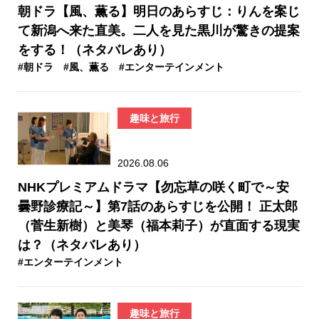
朝ドラ【風、薫る】明日のあらすじ：​りんを案じ
て新潟へ来た直美。二人を見た黒川が驚きの提案
をする！（ネタバレあり）
#朝ドラ
#風、薫る
#エンターテインメント
趣味と旅行
2026.08.06
NHKプレミアムドラマ【勿忘草の咲く町で～安
曇野診療記～】第7話のあらすじを公開！ 正太郎
（菅生新樹）と美琴（福本莉子）が直面する現実
は？（ネタバレあり）
#エンターテインメント
趣味と旅行