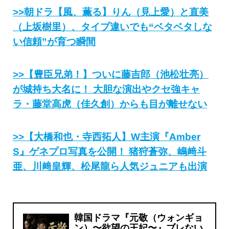
>>朝ドラ【風、薫る】りん（見上愛）と直美
（上坂樹里）、タイプ違いでも“ベタベタしな
い信頼”が育つ瞬間
>>【豊臣兄弟！】ついに藤吉郎（池松壮亮）
が城持ち大名に！ 大胆な演出やクセ強キャ
ラ・藤堂高虎（佳久創）からも目が離せない
>>【大橋和也・寺西拓人】W主演『Amber
S』ゲネプロ写真を公開！ 猪狩蒼弥、嶋﨑斗
亜、川﨑皇輝、松尾龍ら人気ジュニアも出演
韓国ドラマ『元敬（ウォンギョ
ン）〜欲望の王妃〜』ブレない