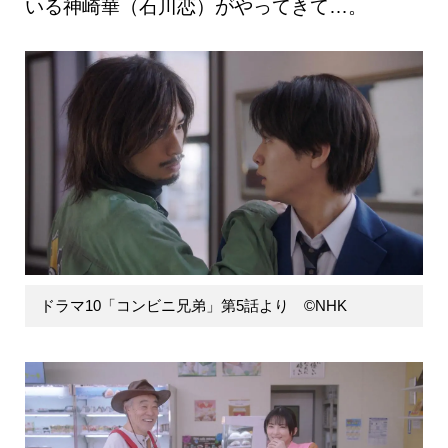
いる神崎華（石川恋）がやってきて…。
ドラマ10「コンビニ兄弟」第5話より ©NHK