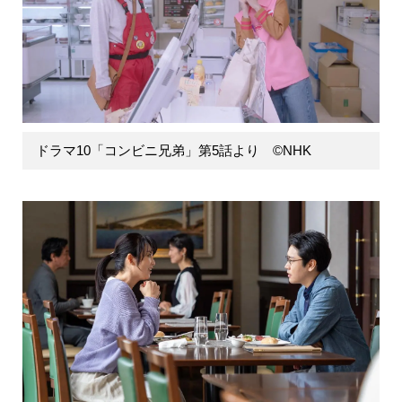
ドラマ10「コンビニ兄弟」第5話より ©NHK