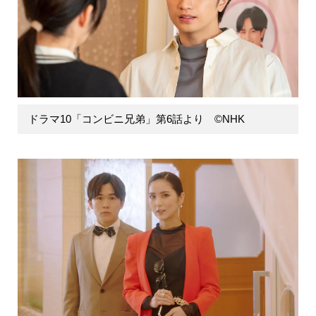
ドラマ10「コンビニ兄弟」第6話より ©NHK