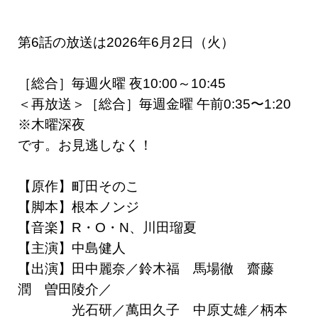
第6話の放送は2026年6月2日（火）
［総合］毎週火曜 夜10:00～10:45
＜再放送＞［総合］毎週金曜 午前0:35〜1:20
※木曜深夜
です。お見逃しなく！
【原作】町田そのこ
【脚本】根本ノンジ
【音楽】R・O・N、川田瑠夏
【主演】中島健人
【出演】田中麗奈／鈴木福 馬場徹 齋藤
潤 曽田陵介／
光石研／萬田久子 中原丈雄／柄本