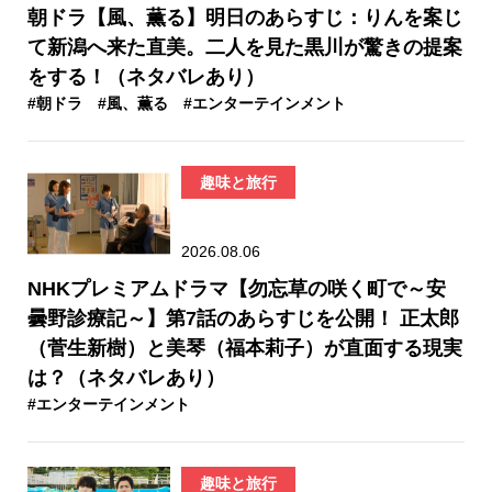
朝ドラ【風、薫る】明日のあらすじ：​りんを案じ
て新潟へ来た直美。二人を見た黒川が驚きの提案
をする！（ネタバレあり）
#朝ドラ
#風、薫る
#エンターテインメント
趣味と旅行
2026.08.06
NHKプレミアムドラマ【勿忘草の咲く町で～安
曇野診療記～】第7話のあらすじを公開！ 正太郎
（菅生新樹）と美琴（福本莉子）が直面する現実
は？（ネタバレあり）
#エンターテインメント
趣味と旅行