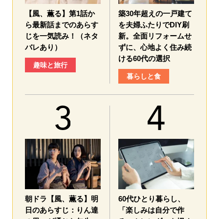
【風、薫る】第1話か
築30年超えの一戸建て
ら最新話までのあらす
を夫婦ふたりでDIY刷
じを一気読み！（ネタ
新。全面リフォームせ
バレあり）
ずに、心地よく住み続
ける60代の選択
趣味と旅行
暮らしと食
朝ドラ【風、薫る】明
60代ひとり暮らし、
日のあらすじ：​りん達
「楽しみは自分で作