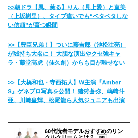
>>朝ドラ【風、薫る】りん（見上愛）と直美
（上坂樹里）、タイプ違いでも“ベタベタしな
い信頼”が育つ瞬間
>>【豊臣兄弟！】ついに藤吉郎（池松壮亮）
が城持ち大名に！ 大胆な演出やクセ強キャ
ラ・藤堂高虎（佳久創）からも目が離せない
>>【大橋和也・寺西拓人】W主演『Amber
S』ゲネプロ写真を公開！ 猪狩蒼弥、嶋﨑斗
亜、川﨑皇輝、松尾龍ら人気ジュニアも出演
60代読者モデルおすすめのリン
クルクリームとは？
PR