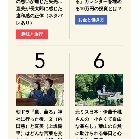
の思いが通じた矢先…
る」カレンダーを埋め
直美が長太郎に感じた
る10万円の投資とは？
違和感の正体（ネタバ
お金と働き方
レあり）
趣味と旅行
朝ドラ『風、薫る』神
元ミス日本・伊藤千桃
社に行った後、文（内
さんの「小さくて自由
田慈）と直美（上坂樹
な暮らし」葉山の自然
里）はどんな言葉を交
に助けられる毎日と心