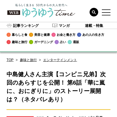
記事ランキング
マンガ
連載・特集
暮らしと食
美容と健康
お金と働き方
あの人の生き方
趣味と旅行
ガーデニング
占い
通販
TOP
趣味と旅行
エンターテインメント
中島健人さん主演【コンビニ兄弟】次
回のあらすじを公開！ 第6話「華に嵐
に、おにぎりに」のストーリー展開
は？（ネタバレあり）