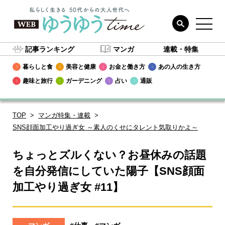
記事ランキング
マンガ
連載・特集
暮らしと食
美容と健康
お金と働き方
あの人の生き方
趣味と旅行
ガーデニング
占い
通販
TOP
マンガ特集・連載
SNS顔面加工やり過ぎ女 ～素人のくせにタレント気取りかよ～
ちょっとズルくない？お昼休みの話題
を自分発信にしていた陽子【SNS顔面
加工やり過ぎ女 #11】