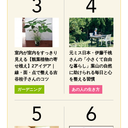
室内が室内をすっきり
元ミス日本・伊藤千桃
見える【観葉植物の寄
さんの「小さくて自由
せ植え】2アイデア｜
な暮らし」葉山の自然
線・面・点で整える吉
に助けられる毎日と心
谷桂子さんのコツ
を整える習慣
ガーデニング
あの人の生き方