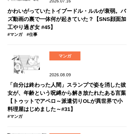
2026.07.16
かわいがっていたトイプードル・ルルが衰弱。バ
ズ動画の裏で一体何が起きていた？【SNS顔面加
工やり過ぎ女 #45】
#マンガ
#仕事
マンガ
2026.08.09
「自分は終わった人間」スランプで姿を消した彼
女が、年齢という呪縛から解き放たれたある言葉
【トゥットでアペロ～派遣切りOLが異世界で小
料理屋はじめました～#31】
#マンガ