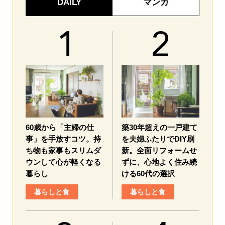
DAILY
マンガ
60歳から「主婦の仕
築30年超えの一戸建て
事」を手放すコツ。持
を夫婦ふたりでDIY刷
ち物も家事もスリムダ
新。全面リフォームせ
ウンして心が軽くなる
ずに、心地よく住み続
暮らし
ける60代の選択
暮らしと食
暮らしと食