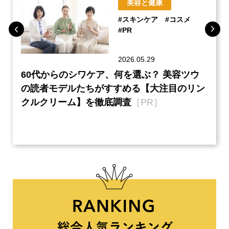
美容と健康
#スキンケア
#コスメ
#PR
2026.05.29
ーチ
60代からのシワケア、何を選ぶ？ 美容ツウ
本音
『元
の読者モデルたちがすすめる【大注目のリン
半の
クルクリーム】を徹底調査
［PR］
い、
【ネ