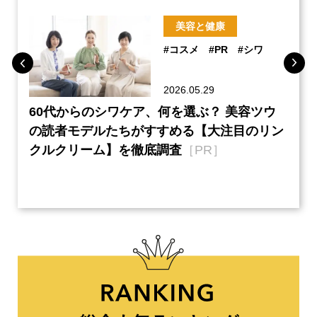
美容と健康
#コスメ
#PR
#シワ
2026.05.29
ーチ
60代からのシワケア、何を選ぶ？ 美容ツウ
『元
本音
の読者モデルたちがすすめる【大注目のリン
半の
クルクリーム】を徹底調査
［PR］
い、
【ネ