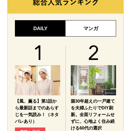
DAILY
マンガ
【風、薫る】第1話か
築30年超えの一戸建て
ら最新話までのあらす
を夫婦ふたりでDIY刷
じを一気読み！（ネタ
新。全面リフォームせ
バレあり）
ずに、心地よく住み続
ける60代の選択