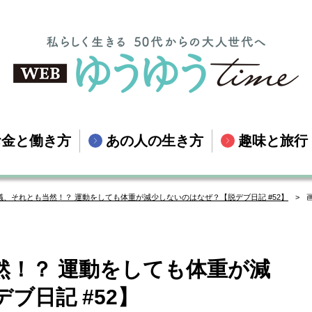
お金と働き方
あの人の生き方
趣味と旅行
議、それとも当然！？ 運動をしても体重が減少しないのはなぜ？【脱デブ日記 #52】
然！？ 運動をしても体重が減
ブ日記 #52】