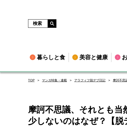
暮らしと食
美容と健康
TOP
マンガ特集・連載
アラフィフ脱デブ日記
摩訶不思
摩訶不思議、それとも当
少しないのはなぜ？【脱デ