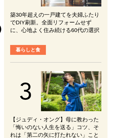
築30年超えの一戸建てを夫婦ふたり
『元敬（ウォン
でDIY刷新。全面リフォームせず
後半の見どころ
に、心地よく住み続ける60代の選択
まない、ブレな
かれる【ネタバ
暮らしと食
#PR
#エンターテ
2026.08.01
【ジュディ・オング】母に教わった
「悔いのない人生を送る」コツ、そ
れは「第二の矢に打たれない」こと