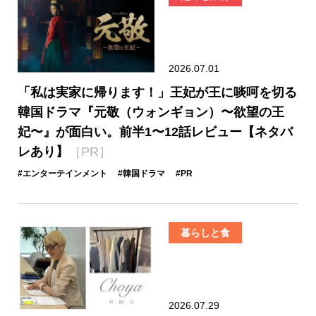
2026.07.01
「私は実家に帰ります！」王妃が王に啖呵を切る
韓国ドラマ『元敬（ウォンギョン）〜欲望の王
妃〜』が面白い。前半1〜12話レビュー【ネタバ
レあり】
［PR］
#エンターテインメント
#韓国ドラマ
#PR
暮らしと食
2026.07.29