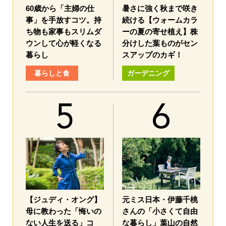
60歳から「主婦の仕
暑さに強く秋まで咲き
事」を手放すコツ。持
続ける【ウォームカラ
ち物も家事もスリムダ
ーの夏の寄せ植え】株
ウンして心が軽くなる
分けした葉ものがセン
暮らし
スアップのカギ！
暮らしと食
ガーデニング
【ジュディ・オング】
元ミス日本・伊藤千桃
母に教わった「悔いの
さんの「小さくて自由
ない人生を送る」コ
な暮らし」葉山の自然