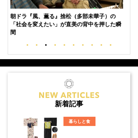
『団地のふたり』初恋の人が今もかっこいい
瞬
という奇跡！50代のリアルが胸にしみる【第
3週】
新着記事
暮らしと食