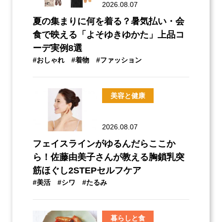
2026.08.07
夏の集まりに何を着る？暑気払い・会
食で映える「よそゆきゆかた」上品コ
ーデ実例8選
#おしゃれ
#着物
#ファッション
美容と健康
2026.08.07
フェイスラインがゆるんだらここか
ら！佐藤由美子さんが教える胸鎖乳突
筋ほぐし2STEPセルフケア
#美活
#シワ
#たるみ
暮らしと食