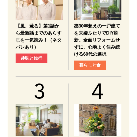
【風、薫る】第1話か
築30年超えの一戸建て
ら最新話までのあらす
を夫婦ふたりでDIY刷
じを一気読み！（ネタ
新。全面リフォームせ
バレあり）
ずに、心地よく住み続
ける60代の選択
趣味と旅行
暮らしと食