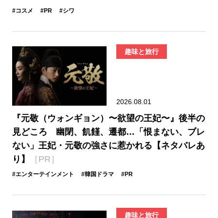
#コスメ
#PR
#シワ
趣味と旅行
2026.08.01
『元敬（ウォンギョン）〜欲望の王妃〜』後半の
見どころ 幽閉、飢饉、遷都…「恨まない、ブレ
ない」王妃・元敬の強さに惹かれる【ネタバレあ
り】
［PR］
#エンターテインメント
#韓国ドラマ
#PR
趣味と旅行