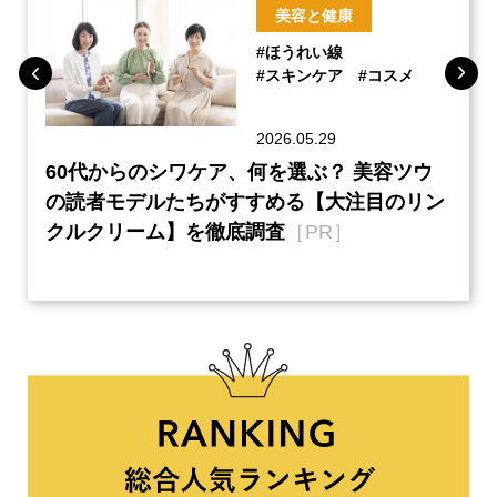
美容と健康
#ほうれい線
#スキンケア
#コスメ
2026.05.29
ーチ
60代からのシワケア、何を選ぶ？ 美容ツウ
『元
本音
の読者モデルたちがすすめる【大注目のリン
半の
クルクリーム】を徹底調査
［PR］
い、
【ネ