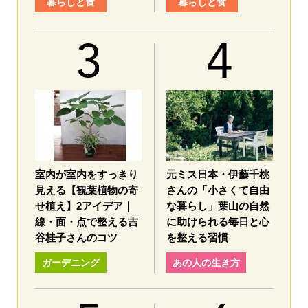
暮らしと食
暮らしと食
室内が室内をすっきり
元ミス日本・伊藤千桃
見える【観葉植物の寄
さんの「小さくて自由
せ植え】2アイデア｜
な暮らし」葉山の自然
線・面・点で整える吉
に助けられる毎日と心
谷桂子さんのコツ
を整える習慣
ガーデニング
あの人の生き方