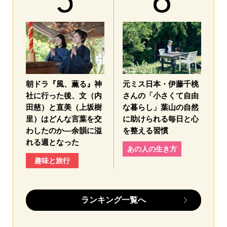
朝ドラ『風、薫る』神
元ミス日本・伊藤千桃
社に行った後、文（内
さんの「小さくて自由
田慈）と直美（上坂樹
な暮らし」葉山の自然
里）はどんな言葉を交
に助けられる毎日と心
わしたのか—余韻に溢
を整える習慣
れる週となった
あの人の生き方
趣味と旅行
ランキング一覧へ