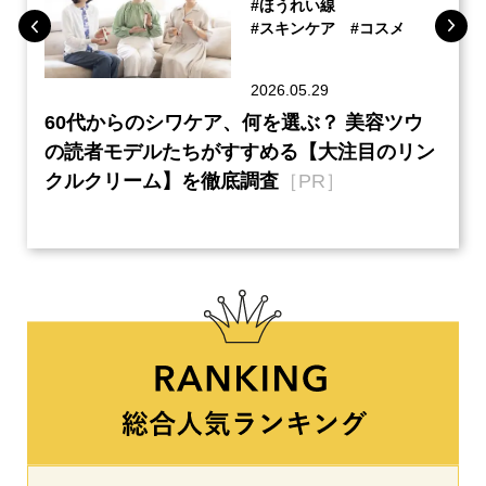
#ほうれい線
#スキンケア
#コスメ
2026.05.29
ーチ
60代からのシワケア、何を選ぶ？ 美容ツウ
『元
本音
の読者モデルたちがすすめる【大注目のリン
半の
クルクリーム】を徹底調査
［PR］
い、
【ネ