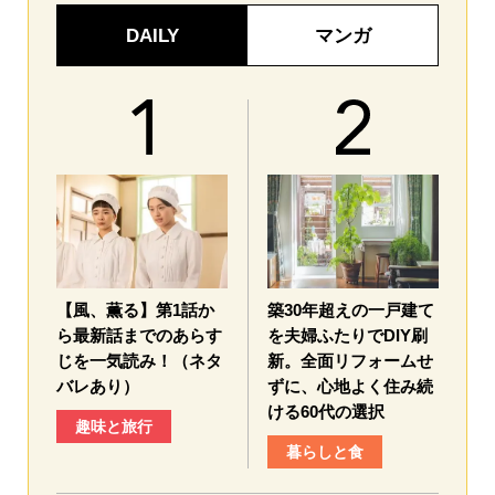
DAILY
マンガ
【風、薫る】第1話か
築30年超えの一戸建て
ら最新話までのあらす
を夫婦ふたりでDIY刷
じを一気読み！（ネタ
新。全面リフォームせ
バレあり）
ずに、心地よく住み続
ける60代の選択
趣味と旅行
暮らしと食