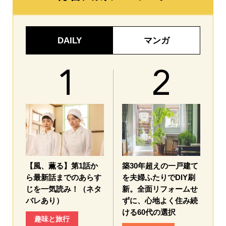
DAILY
マンガ
【風、薫る】第1話か
築30年超えの一戸建て
ら最新話までのあらす
を夫婦ふたりでDIY刷
じを一気読み！（ネタ
新。全面リフォームせ
バレあり）
ずに、心地よく住み続
ける60代の選択
趣味と旅行