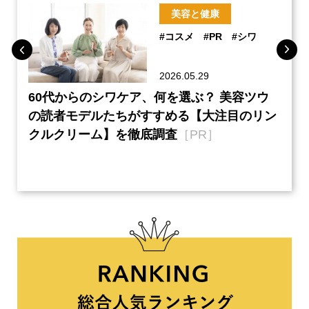
美容と健康
#コスメ
#PR
#シワ
2026.05.29
ーチ
60代からのシワケア、何を選ぶ？ 美容ツウ
『元
本音
の読者モデルたちがすすめる【大注目のリン
半の
クルクリーム】を徹底調査
［PR］
い、
【ネ