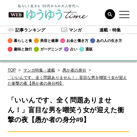
記事ランキング
マンガ
連載・特集
暮らしと食
美容と健康
お金と働き方
あの人の生き方
趣味と旅行
ガーデニング
占い
通販
TOP
マンガ特集・連載
愚か者の身分
「いいんです、全く問題ありません！」盲目な男を嘲笑う女が迎え
た衝撃の夜【愚か者の身分#9】
「いいんです、全く問題ありませ
ん！」盲目な男を嘲笑う女が迎えた衝
撃の夜【愚か者の身分#9】