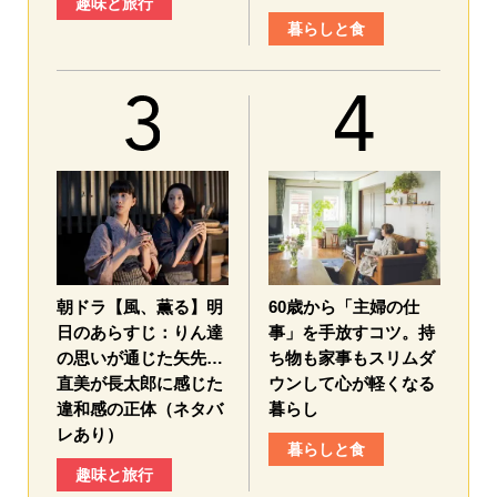
趣味と旅行
暮らしと食
朝ドラ【風、薫る】明
60歳から「主婦の仕
日のあらすじ：​りん達
事」を手放すコツ。持
の思いが通じた矢先…
ち物も家事もスリムダ
直美が長太郎に感じた
ウンして心が軽くなる
違和感の正体（ネタバ
暮らし
レあり）
暮らしと食
趣味と旅行