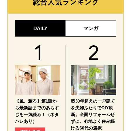
DAILY
マンガ
【風、薫る】第1話か
築30年超えの一戸建て
ら最新話までのあらす
を夫婦ふたりでDIY刷
じを一気読み！（ネタ
新。全面リフォームせ
バレあり）
ずに、心地よく住み続
ける60代の選択