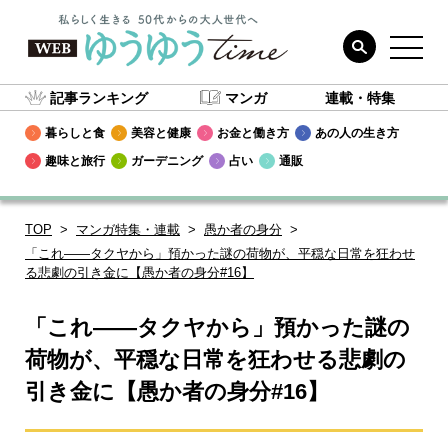
記事ランキング
マンガ
連載・特集
暮らしと食
美容と健康
お金と働き方
あの人の生き方
趣味と旅行
ガーデニング
占い
通販
TOP
マンガ特集・連載
愚か者の身分
「これ――タクヤから」預かった謎の荷物が、平穏な日常を狂わせ
る悲劇の引き金に【愚か者の身分#16】
「これ――タクヤから」預かった謎の
荷物が、平穏な日常を狂わせる悲劇の
引き金に【愚か者の身分#16】