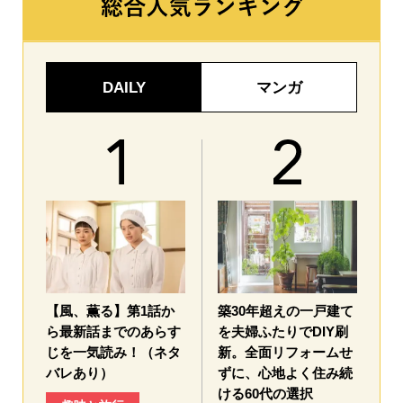
DAILY
マンガ
【風、薫る】第1話か
築30年超えの一戸建て
ら最新話までのあらす
を夫婦ふたりでDIY刷
じを一気読み！（ネタ
新。全面リフォームせ
バレあり）
ずに、心地よく住み続
ける60代の選択