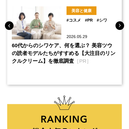
美容と健康
#コスメ
#PR
#シワ
2026.05.29
ーチ
60代からのシワケア、何を選ぶ？ 美容ツウ
『元
本音
の読者モデルたちがすすめる【大注目のリン
半の
クルクリーム】を徹底調査
［PR］
い、
【ネ