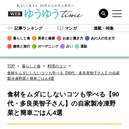
記事ランキング
マンガ
連載・特集
暮らしと食
美容と健康
お金と働き方
あの人の生き方
趣味と旅行
ガーデニング
占い
通販
TOP
暮らしと食
料理のコツ
食材をムダにしないコツも学べる【90代・多良美智子さん】の自家
製冷凍野菜と簡単ごはん4選
食材をムダにしないコツも学べる【90
代・多良美智子さん】の自家製冷凍野
菜と簡単ごはん4選