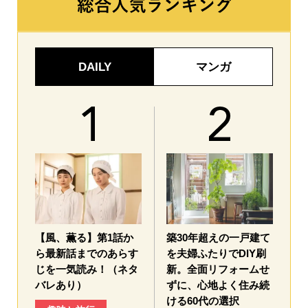
DAILY
マンガ
【風、薫る】第1話か
築30年超えの一戸建て
ら最新話までのあらす
を夫婦ふたりでDIY刷
じを一気読み！（ネタ
新。全面リフォームせ
バレあり）
ずに、心地よく住み続
ける60代の選択