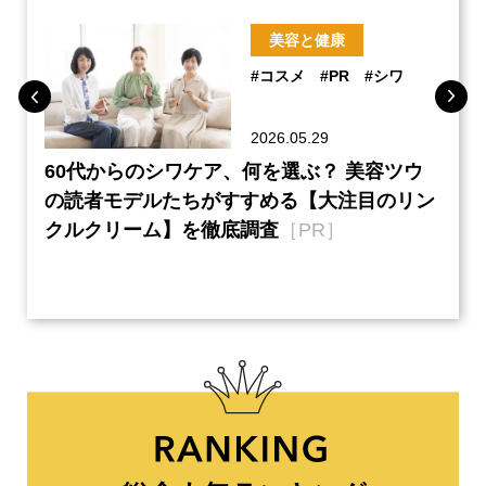
美容と健康
#コスメ
#PR
#シワ
2026.05.29
ーチ
60代からのシワケア、何を選ぶ？ 美容ツウ
『元
本音
の読者モデルたちがすすめる【大注目のリン
半の
クルクリーム】を徹底調査
［PR］
い、
【ネ