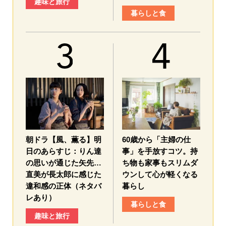
趣味と旅行
暮らしと食
朝ドラ【風、薫る】明
60歳から「主婦の仕
日のあらすじ：​りん達
事」を手放すコツ。持
の思いが通じた矢先…
ち物も家事もスリムダ
直美が長太郎に感じた
ウンして心が軽くなる
違和感の正体（ネタバ
暮らし
レあり）
暮らしと食
趣味と旅行