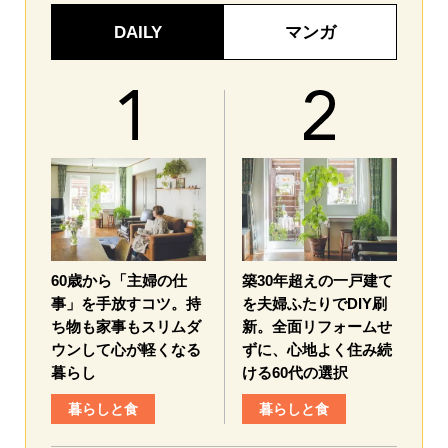
DAILY
マンガ
60歳から「主婦の仕
築30年超えの一戸建て
事」を手放すコツ。持
を夫婦ふたりでDIY刷
ち物も家事もスリムダ
新。全面リフォームせ
ウンして心が軽くなる
ずに、心地よく住み続
暮らし
ける60代の選択
暮らしと食
暮らしと食