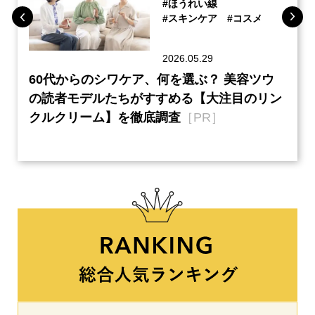
#ほうれい線
#スキンケア
#コスメ
2026.05.29
ーチ
60代からのシワケア、何を選ぶ？ 美容ツウ
『元
本音
の読者モデルたちがすすめる【大注目のリン
半の
クルクリーム】を徹底調査
［PR］
い、
【ネ