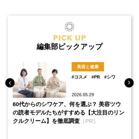
編集部ピックアップ
美容と健康
#コスメ
#PR
#シワ
2026.05.29
ーチ
60代からのシワケア、何を選ぶ？ 美容ツウ
『元
本音
の読者モデルたちがすすめる【大注目のリン
半の
クルクリーム】を徹底調査
［PR］
い、
【ネ