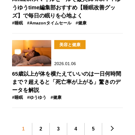
うゆうtime編集部おすすめ【睡眠改善グッ
ズ】で毎日の眠りを心地よく
#睡眠
#Amazonタイムセール
#健康
美容と健康
2026.01.06
65歳以上が体を横たえていいのは一日何時間
まで？超えると「死亡率が上がる」驚きのデ
ータを解説
#睡眠
#ゆうゆう
#健康
1
2
3
4
5