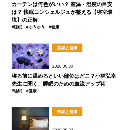
カーテンは何色がいい？ 室温・湿度の目安
は？ 快眠コンシェルジュが整える【寝室環
境】の正解
#睡眠
#ゆうゆう
#健康
美容と健康
2026.05.30
寝る前に温めるといい部位はどこ？小林弘幸
先生に聞く、睡眠のための血流アップ術
#睡眠
#健康
美容と健康
2026.05.23