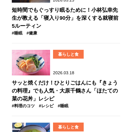
短時間でもぐっすり眠るために！小林弘幸先
生が教える「寝入り90分」を深くする就寝前
5ルーティン
#睡眠
#健康
暮らしと食
2026.03.18
サッと焼くだけ！ひとりごはんにも『きょう
の料理』でも人気・大原千鶴さん「ほたての
菜の花丼」レシピ
#料理のコツ
#レシピ
#睡眠
暮らしと食