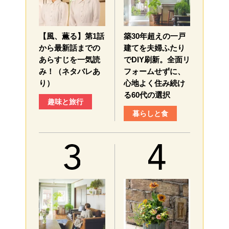
【風、薫る】第1話
築30年超えの一戸
から最新話までの
建てを夫婦ふたり
あらすじを一気読
でDIY刷新。全面リ
み！（ネタバレあ
フォームせずに、
り）
心地よく住み続け
る60代の選択
趣味と旅行
暮らしと食