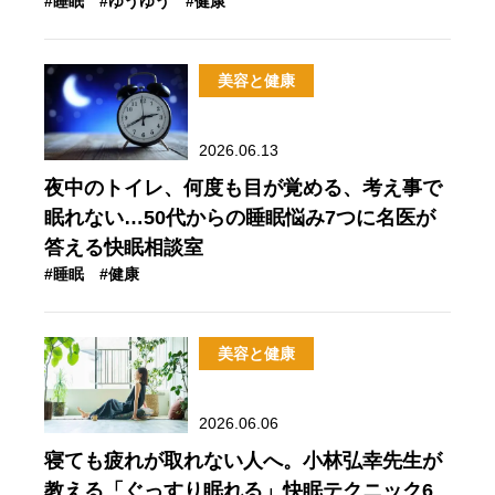
#睡眠
#ゆうゆう
#健康
美容と健康
2026.06.13
夜中のトイレ、何度も目が覚める、考え事で
眠れない…50代からの睡眠悩み7つに名医が
答える快眠相談室
#睡眠
#健康
美容と健康
2026.06.06
寝ても疲れが取れない人へ。小林弘幸先生が
教える「ぐっすり眠れる」快眠テクニック6