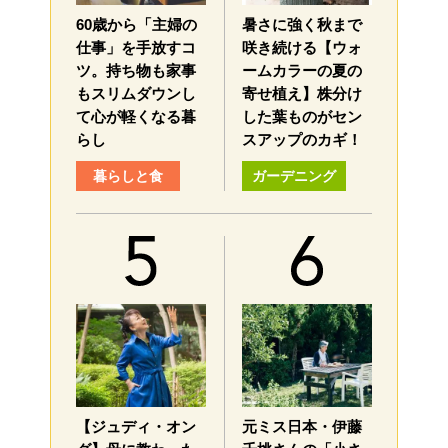
60歳から「主婦の
暑さに強く秋まで
仕事」を手放すコ
咲き続ける【ウォ
ツ。持ち物も家事
ームカラーの夏の
もスリムダウンし
寄せ植え】株分け
て心が軽くなる暮
した葉ものがセン
らし
スアップのカギ！
暮らしと食
ガーデニング
【ジュディ・オン
元ミス日本・伊藤