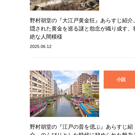
野村胡堂の『大江戸黄金狂』あらすじ紹介
隠された黄金を巡る謎と怨念が織り成す、
絶な人間模様
2025.06.12
小説
野村胡堂の『江戸の昔を偲ぶ』あらすじ紹
介。のんびりとした時代に秘められた魅力