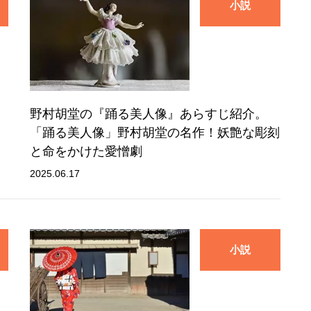
小説
。
野村胡堂の『踊る美人像』あらすじ紹介。
「踊る美人像」野村胡堂の名作！妖艶な彫刻
と命をかけた愛憎劇
2025.06.17
小説