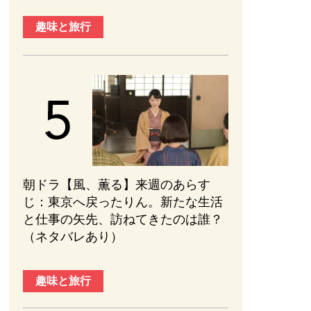
趣味と旅行
朝ドラ【風、薫る】来週のあらす
じ：東京へ戻ったりん。新たな生活
と仕事の矢先、訪ねてきたのは誰？
（ネタバレあり）
趣味と旅行
趣味と旅行
『元敬（ウォン