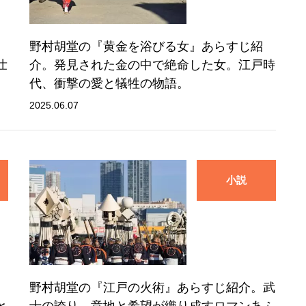
。
野村胡堂の『黄金を浴びる女』あらすじ紹
壮
介。発見された金の中で絶命した女。江戸時
代、衝撃の愛と犠牲の物語。
2025.06.07
小説
野村胡堂の『江戸の火術』あらすじ紹介。武
と
士の誇り、意地と希望が織り成すロマンあふ