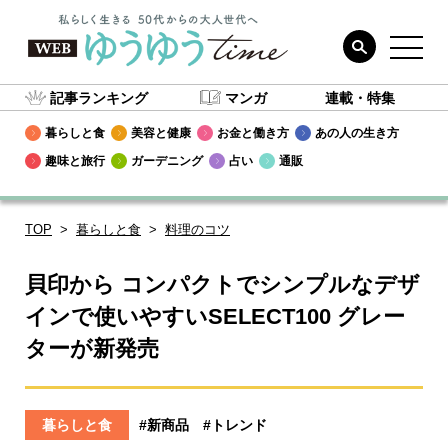
記事ランキング
マンガ
連載・特集
暮らしと食
美容と健康
お金と働き方
あの人の生き方
趣味と旅行
ガーデニング
占い
通販
TOP
暮らしと食
料理のコツ
貝印から コンパクトでシンプルなデザ
インで使いやすいSELECT100 グレー
ターが新発売
暮らしと食
#新商品
#トレンド