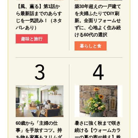
【風、薫る】第1話か
築30年超えの一戸建て
ら最新話までのあらす
を夫婦ふたりでDIY刷
じを一気読み！（ネタ
新。全面リフォームせ
バレあり）
ずに、心地よく住み続
ける60代の選択
趣味と旅行
暮らしと食
60歳から「主婦の仕
暑さに強く秋まで咲き
事」を手放すコツ。持
続ける【ウォームカラ
ち物も家事もスリムダ
ーの夏の寄せ植え】株