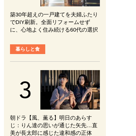
築30年超えの一戸建てを夫婦ふたり
でDIY刷新。全面リフォームせず
に、心地よく住み続ける60代の選択
暮らしと食
朝ドラ【風、薫る】明日のあらす
じ：​りん達の思いが通じた矢先…直
美が長太郎に感じた違和感の正体