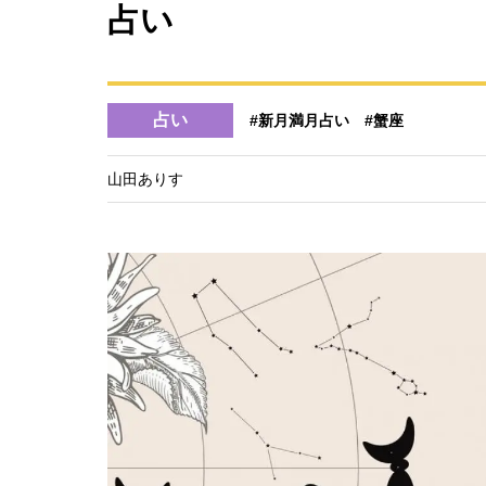
占い
占い
#新月満月占い
#蟹座
山田ありす