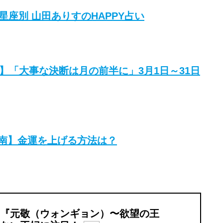
星座別 山田ありすのHAPPY占い
】「大事な決断は月の前半に」3月1日～31日
指南】金運を上げる方法は？
『元敬（ウォンギョン）〜欲望の王