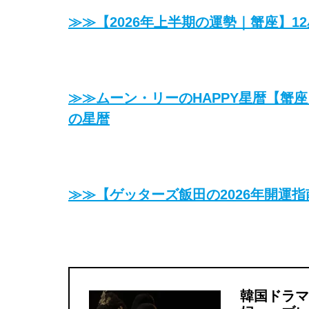
≫≫【2026年上半期の運勢｜蟹座】12
≫≫ムーン・リーのHAPPY星暦【蟹座
の星暦
≫≫【ゲッターズ飯田の2026年開運
韓国ドラマ