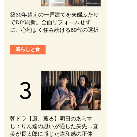
築30年超えの一戸建てを夫婦ふたり
でDIY刷新。全面リフォームせず
に、心地よく住み続ける60代の選択
暮らしと食
朝ドラ【風、薫る】明日のあらす
じ：​りん達の思いが通じた矢先…直
美が長太郎に感じた違和感の正体