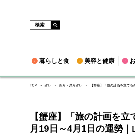
暮らしと食
美容と健康
TOP
占い
新月・満月占い
【蟹座】「旅の計画を立てるのに
【蟹座】「旅の計画を立て
月19日～4月1日の運勢｜