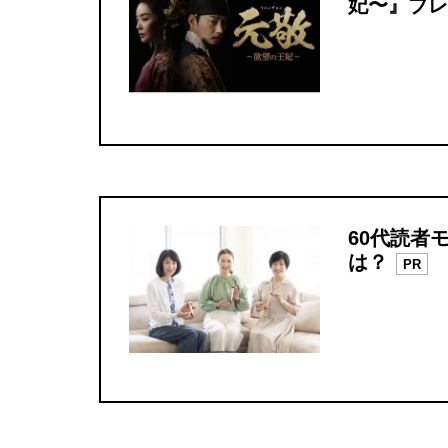
妃〜』ブレ
60代読者
は？
PR