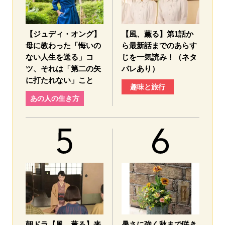
【ジュディ・オング】
【風、薫る】第1話か
母に教わった「悔いの
ら最新話までのあらす
ない人生を送る」コ
じを一気読み！（ネタ
ツ、それは「第二の矢
バレあり）
に打たれない」こと
趣味と旅行
あの人の生き方
朝ドラ【風、薫る】来
暑さに強く秋まで咲き