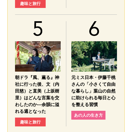
趣味と旅行
朝ドラ『風、薫る』神
元ミス日本・伊藤千桃
社に行った後、文（内
さんの「小さくて自由
田慈）と直美（上坂樹
な暮らし」葉山の自然
里）はどんな言葉を交
に助けられる毎日と心
わしたのか—余韻に溢
を整える習慣
れる週となった
あの人の生き方
趣味と旅行