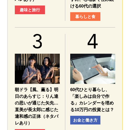
ける60代の選択
趣味と旅行
暮らしと食
朝ドラ【風、薫る】明
60代ひとり暮らし、
日のあらすじ：​りん達
「楽しみは自分で作
の思いが通じた矢先…
る」カレンダーを埋め
直美が長太郎に感じた
る10万円の投資とは？
違和感の正体（ネタバ
お金と働き方
レあり）