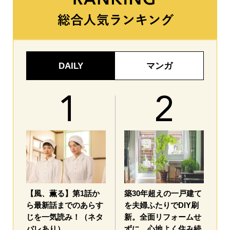
DAILY
マンガ
【風、薫る】第1話か
築30年超えの一戸建て
ら最新話までのあらす
を夫婦ふたりでDIY刷
じを一気読み！（ネタ
新。全面リフォームせ
バレあり）
ずに、心地よく住み続