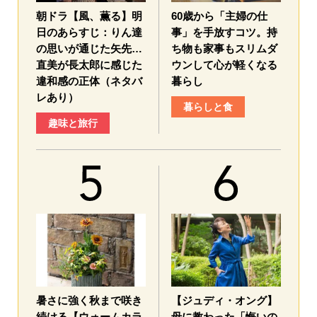
朝ドラ【風、薫る】明
60歳から「主婦の仕
日のあらすじ：​りん達
事」を手放すコツ。持
の思いが通じた矢先…
ち物も家事もスリムダ
直美が長太郎に感じた
ウンして心が軽くなる
違和感の正体（ネタバ
暮らし
レあり）
暮らしと食
趣味と旅行
暑さに強く秋まで咲き
【ジュディ・オング】
続ける【ウォームカラ
母に教わった「悔いの