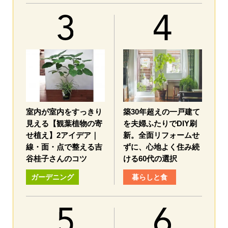
室内が室内をすっきり
築30年超えの一戸建て
見える【観葉植物の寄
を夫婦ふたりでDIY刷
せ植え】2アイデア｜
新。全面リフォームせ
線・面・点で整える吉
ずに、心地よく住み続
谷桂子さんのコツ
ける60代の選択
ガーデニング
暮らしと食