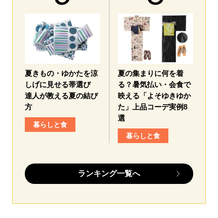
夏きもの・ゆかたを涼
夏の集まりに何を着
しげに見せる帯選び
る？暑気払い・会食で
達人が教える夏の結び
映える「よそゆきゆか
方
た」上品コーデ実例8
選
暮らしと食
暮らしと食
ランキング一覧へ