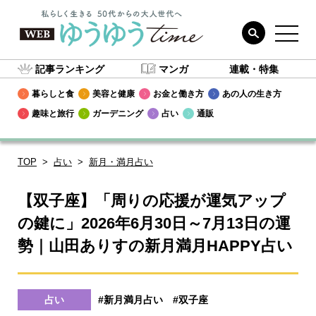
記事ランキング
マンガ
連載・特集
暮らしと食
美容と健康
お金と働き方
あの人の生き方
趣味と旅行
ガーデニング
占い
通販
TOP
占い
新月・満月占い
【双子座】「周りの応援が運気アップ
の鍵に」2026年6月30日～7月13日の運
勢｜山田ありすの新月満月HAPPY占い
占い
#新月満月占い
#双子座