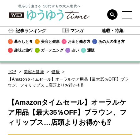
記事ランキング
マンガ
連載・特集
暮らしと食
美容と健康
お金と働き方
あの人の生き方
趣味と旅行
ガーデニング
占い
通販
TOP
美容と健康
健康
【Amazonタイムセール】オーラルケア用品【最大35％OFF】ブラ
ウン、フィリップス…店頭よりお得かも⁉
【Amazonタイムセール】オーラルケ
ア用品【最大35％OFF】ブラウン、フ
ィリップス…店頭よりお得かも⁉