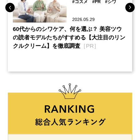
#コスメ
#PR
#シワ
2026.05.29
ーチ
60代からのシワケア、何を選ぶ？ 美容ツウ
『元
本音
の読者モデルたちがすすめる【大注目のリン
半の
クルクリーム】を徹底調査
［PR］
い、
【ネ