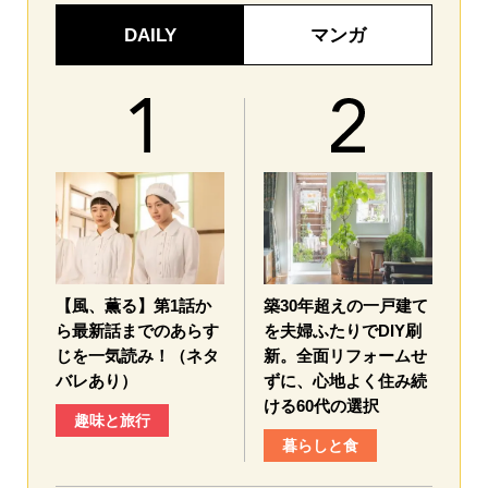
DAILY
マンガ
【風、薫る】第1話か
築30年超えの一戸建て
ら最新話までのあらす
を夫婦ふたりでDIY刷
じを一気読み！（ネタ
新。全面リフォームせ
バレあり）
ずに、心地よく住み続
ける60代の選択
趣味と旅行
暮らしと食