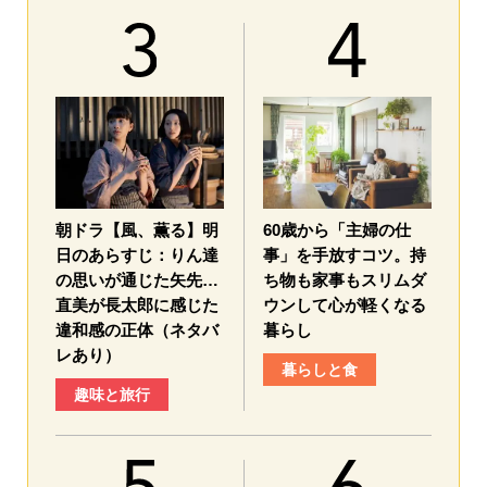
朝ドラ【風、薫る】明
60歳から「主婦の仕
日のあらすじ：​りん達
事」を手放すコツ。持
の思いが通じた矢先…
ち物も家事もスリムダ
直美が長太郎に感じた
ウンして心が軽くなる
違和感の正体（ネタバ
暮らし
レあり）
暮らしと食
趣味と旅行