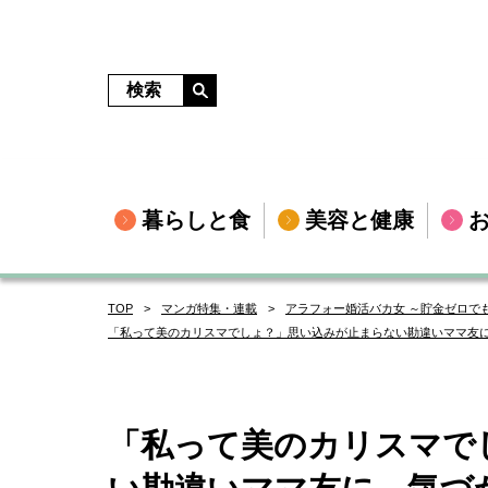
暮らしと食
美容と健康
TOP
マンガ特集・連載
アラフォー婚活バカ女 ～貯金ゼロで
「私って美のカリスマでしょ？」思い込みが止まらない勘違いママ友に
「私って美のカリスマで