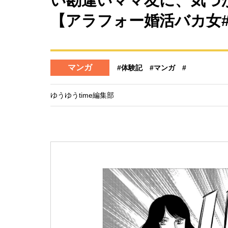
い勘違いママ友に、気づ
【アラフォー婚活バカ女#
マンガ
#体験記
#マンガ
#
ゆうゆうtime編集部