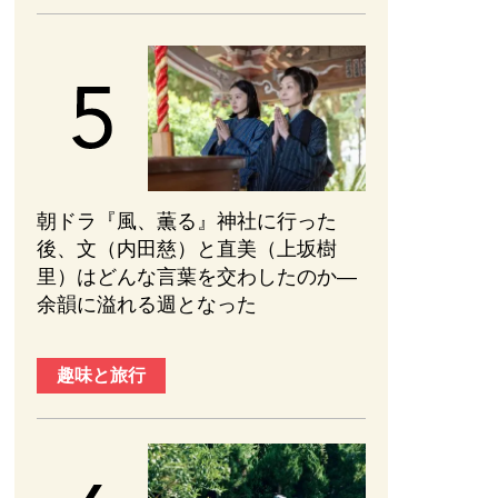
朝ドラ『風、薫る』神社に行った
後、文（内田慈）と直美（上坂樹
里）はどんな言葉を交わしたのか—
余韻に溢れる週となった
趣味と旅行