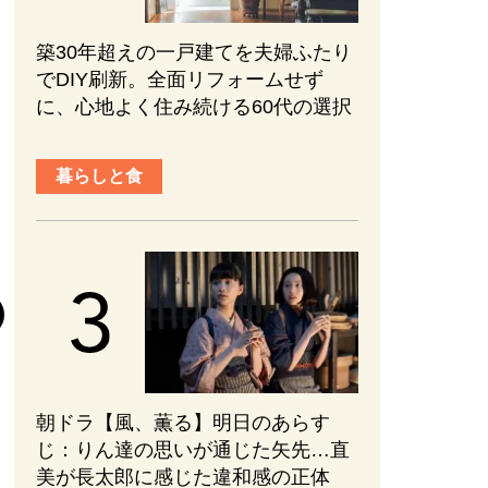
築30年超えの一戸建てを夫婦ふたり
でDIY刷新。全面リフォームせず
に、心地よく住み続ける60代の選択
暮らしと食
趣味と旅行
『元敬（ウォン
後半の見どころ
まない、ブレな
かれる【ネタバ
#韓国ドラマ
#PR
朝ドラ【風、薫る】明日のあらす
2026.08.01
じ：​りん達の思いが通じた矢先…直
美が長太郎に感じた違和感の正体