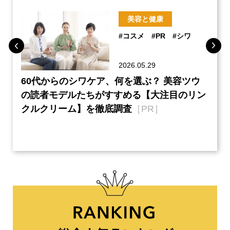
美容と健康
#コスメ
#PR
#シワ
2026.05.29
ーチ
60代からのシワケア、何を選ぶ？ 美容ツウ
『元
本音
の読者モデルたちがすすめる【大注目のリン
半の
クルクリーム】を徹底調査
［PR］
い、
【ネ