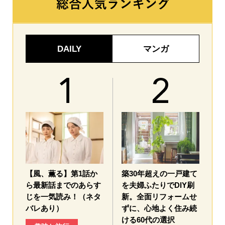
DAILY
マンガ
【風、薫る】第1話か
築30年超えの一戸建て
ら最新話までのあらす
を夫婦ふたりでDIY刷
じを一気読み！（ネタ
新。全面リフォームせ
バレあり）
ずに、心地よく住み続
ける60代の選択