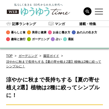
記事ランキング
マンガ
連載・特集
暮らしと食
美容と健康
お金と働き方
あの人の生き方
趣味と旅行
ガーデニング
占い
通販
TOP
ガーデニング
園芸ガイド
涼やかに秋まで長持ちする【夏の寄せ植え2選】植物は2種に絞って
シンプルに！
涼やかに秋まで長持ちする【夏の寄せ
植え2選】植物は2種に絞ってシンプル
に！