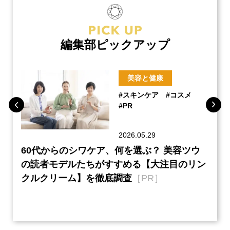
編集部ピックアップ
美容と健康
#スキンケア
#コスメ
#PR
2026.05.29
ーチ
60代からのシワケア、何を選ぶ？ 美容ツウ
本音
『元
の読者モデルたちがすすめる【大注目のリン
半の
クルクリーム】を徹底調査
［PR］
い、
【ネ