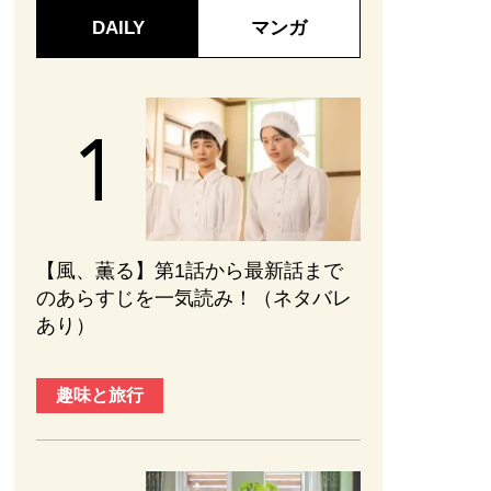
DAILY
マンガ
【風、薫る】第1話から最新話まで
のあらすじを一気読み！（ネタバレ
あり）
趣味と旅行