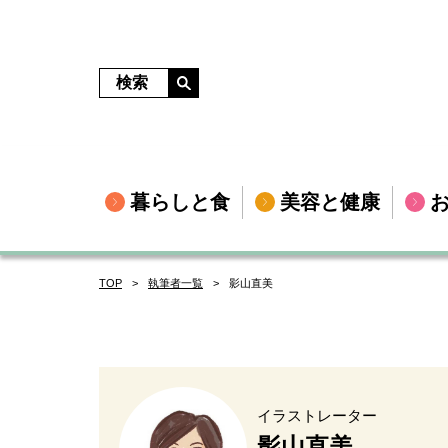
暮らしと食
美容と健康
TOP
執筆者一覧
影山直美
イラストレーター
影山直美