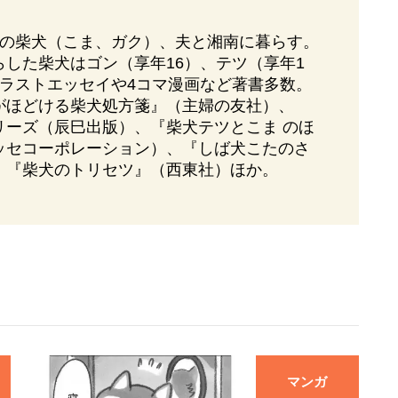
匹の柴犬（こま、ガク）、夫と湘南に暮らす。
した柴犬はゴン（享年16）、テツ（享年1
イラストエッセイや4コマ漫画など著書多数。
がほどける柴犬処方箋』（主婦の友社）、
リーズ（辰巳出版）、『柴犬テツとこま のほ
ッセコーポレーション）、『しば犬こたのさ
、『柴犬のトリセツ』（西東社）ほか。
マンガ