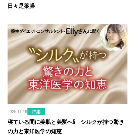
日々是薬膳
特集
2025.11.19
寝ている間に美肌と美髪へ⁉ シルクが持つ驚き
の力と東洋医学の知恵