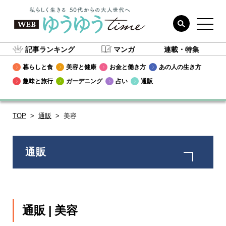
記事ランキング
マンガ
連載・特集
暮らしと食
美容と健康
お金と働き方
あの人の生き方
趣味と旅行
ガーデニング
占い
通販
TOP
通販
美容
通販
防災・防犯
ファッション
通販 | 美容