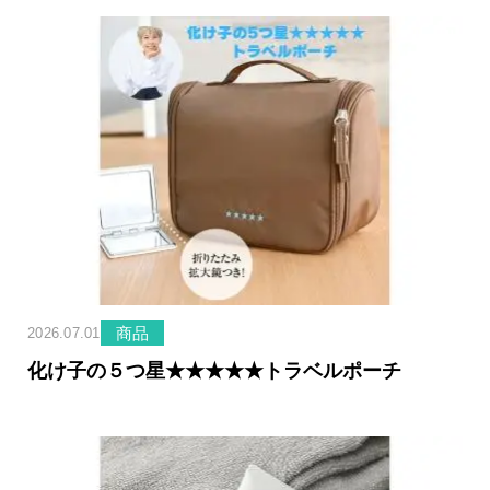
美容
ヘアケア
キッチン
生活雑貨
食品
健康
商品
2026.07.01
文房具
化け子の５つ星★★★★★トラベルポーチ
園芸
雑誌