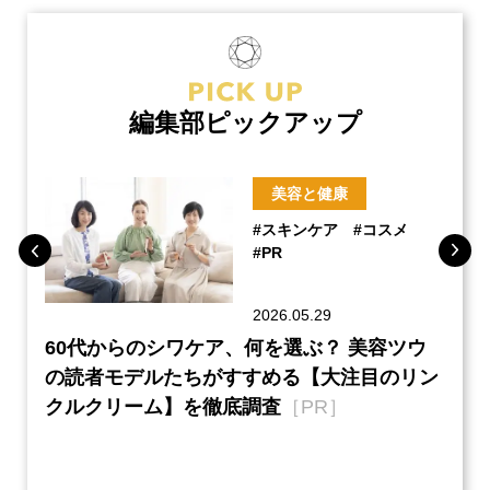
編集部ピックアップ
美容と健康
#スキンケア
#コスメ
#PR
2026.05.29
ーチ
60代からのシワケア、何を選ぶ？ 美容ツウ
本音
『元
の読者モデルたちがすすめる【大注目のリン
半の
クルクリーム】を徹底調査
［PR］
い、
【ネ