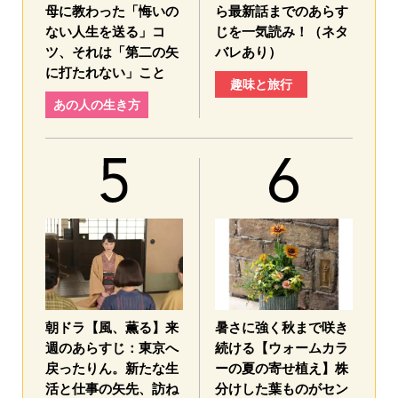
母に教わった「悔いの
ら最新話までのあらす
ない人生を送る」コ
じを一気読み！（ネタ
ツ、それは「第二の矢
バレあり）
に打たれない」こと
趣味と旅行
あの人の生き方
朝ドラ【風、薫る】来
暑さに強く秋まで咲き
週のあらすじ：東京へ
続ける【ウォームカラ
戻ったりん。新たな生
ーの夏の寄せ植え】株
活と仕事の矢先、訪ね
分けした葉ものがセン