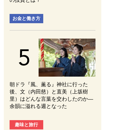
の投資とは？
お金と働き方
朝ドラ『風、薫る』神社に行った
後、文（内田慈）と直美（上坂樹
里）はどんな言葉を交わしたのか—
余韻に溢れる週となった
趣味と旅行