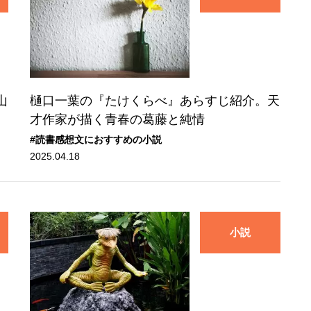
山
樋口一葉の『たけくらべ』あらすじ紹介。天
才作家が描く青春の葛藤と純情
#読書感想文におすすめの小説
2025.04.18
小説