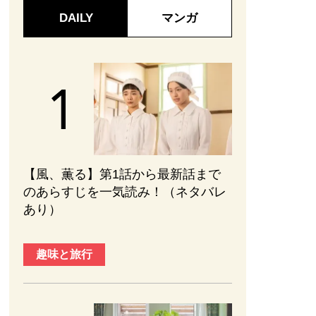
DAILY
マンガ
【風、薫る】第1話から最新話まで
のあらすじを一気読み！（ネタバレ
あり）
趣味と旅行