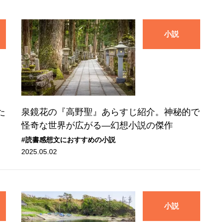
小説
た
泉鏡花の『高野聖』あらすじ紹介。神秘的で
怪奇な世界が広がる—幻想小説の傑作
#読書感想文におすすめの小説
2025.05.02
小説