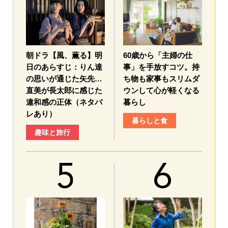
朝ドラ【風、薫る】明
60歳から「主婦の仕
日のあらすじ：​りん達
事」を手放すコツ。持
の思いが通じた矢先…
ち物も家事もスリムダ
直美が長太郎に感じた
ウンして心が軽くなる
違和感の正体（ネタバ
暮らし
レあり）
暮らしと食
趣味と旅行