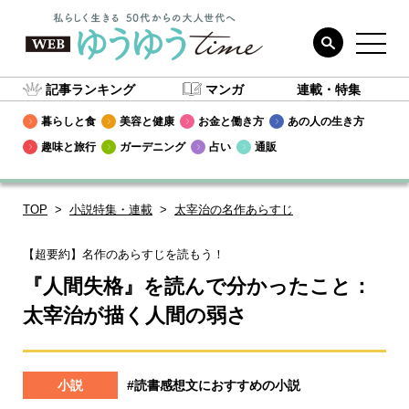
記事ランキング
マンガ
連載・特集
暮らしと食
美容と健康
お金と働き方
あの人の生き方
趣味と旅行
ガーデニング
占い
通販
TOP
小説特集・連載
太宰治の名作あらすじ
【超要約】名作のあらすじを読もう！
『人間失格』を読んで分かったこと：
太宰治が描く人間の弱さ
小説
#読書感想文におすすめの小説